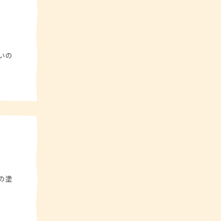
いの
の塗