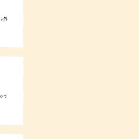
は外
ので