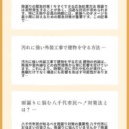
2026年03月17日
雨漏りの緊急対策！今すぐできる応急処置方法 雨漏り
は突然発生することが多く、迅速な対応が求められま
す。特に大雨や台風の時期には、家屋へのダメージを
最小限に抑えるための緊急対策が重要です。この記事
で…
汚れに強い外装工事で建物を守る方法 …
2026年02月18日
汚れに強い外装工事で建物を守る方法 建物の外装は、
雨風や紫外線などの自然環境から常に影響を受けてい
ます。これにより、時間と共に汚れや劣化が進行し、
美観だけでなく構造にも影響を及ぼす可能性がありま
す…
雨漏りに悩む八千代市民へ！対策法と
は？ …
2026年01月09日
八千代市民が知るべき雨漏り対策の重要性 八千代市に
お住まいの皆さん、雨漏りに悩んでいませんか？雨漏