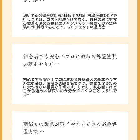
る方法 …
2026年06月08日
初めての外壁塗装DIYに挑戦する理由 外壁塗装をDIYで
行うことは、コスト削減だけでなく、自分の家に対す
る愛着を深める絶好のチャンスです。初めての外壁塗
装DIYに挑戦することで、プロジェクトの達成感…
初心者でも安心！プロに教わる外壁塗装
の基本やり方 …
2026年06月01日
初心者でも安心！プロに教わる外壁塗装の基本やり方
外壁塗装は、住宅の美観を保ちつつ、建物を守るため
に欠かせない重要な作業です。しかし、初心者にはど
こから始めれば良いのか分かりにくいことも多いで
し…
雨漏りの緊急対策！今すぐできる応急処
置方法 …