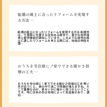
船橋の風土に合ったリフォームを実現す
る方法 …
2025年11月17日
船橋の風土に合ったリフォームを実現する方法 船橋市
は、千葉県に位置する活気ある都市で、豊かな自然環
境と都市機能が調和しています。このような独特の風
土に適したリフォームを考える際には、地域の特性を
理…
おうちを冬仕様に！家でできる暖かさ倍
増の工夫 …
2025年10月28日
おうちを冬仕様に！家でできる暖かさ倍増の工夫 寒い
冬が近づくと、家の中で過ごす時間が増えますね。そ
こで重要なのが、家をいかに暖かく保つかということ
です。特に日本の冬は地域によって気温差があり、適
切…