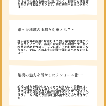
りは住宅の寿命を縮めるだけでなく、健康にも悪影響
を及ぼす可能性があります。特に梅雨や台風の季節に
は…
鎌ヶ谷地域の雨漏り対策とは？ …
2026年01月06日
鎌ヶ谷地域の雨漏り対策とは？ 鎌ヶ谷地域にお住まい
の皆さんにとって、雨漏りは避けたい問題です。特に
梅雨の時期や台風シーズンには、その影響が顕著にな
ります。では、どのような対策を講じるべきなのでし
ょ…
船橋の魅力を活かしたリフォーム術 …
2025年11月26日
船橋の魅力を活かしたリフォーム術とは？ 船橋市は、
その地理的な魅力と豊かな文化が融合した地域です。
この地域の特性を最大限に活用することで、住まいの
リフォームに新たな価値を生み出すことができます。
海…