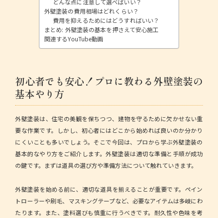
どんな点に注意して選べばいい？
外壁塗装の費用相場はどれくらい？
費用を抑えるためにはどうすればいい？
まとめ: 外壁塗装の基本を押さえて安心施工
関連するYouTube動画
初心者でも安心！プロに教わる外壁塗装の
基本やり方
外壁塗装は、住宅の美観を保ちつつ、建物を守るために欠かせない重
要な作業です。しかし、初心者にはどこから始めれば良いのか分かり
にくいことも多いでしょう。そこで今回は、プロから学ぶ外壁塗装の
基本的なやり方をご紹介します。
外壁塗装は適切な準備と手順が成功
の鍵
です。まずは道具の選び方や準備方法について触れていきます。
外壁塗装を始める前に、適切な道具を揃えることが重要です。ペイン
トローラーや刷毛、マスキングテープなど、必要なアイテムは多岐にわ
たります。また、塗料選びも慎重に行うべきです。
耐久性や色味を考