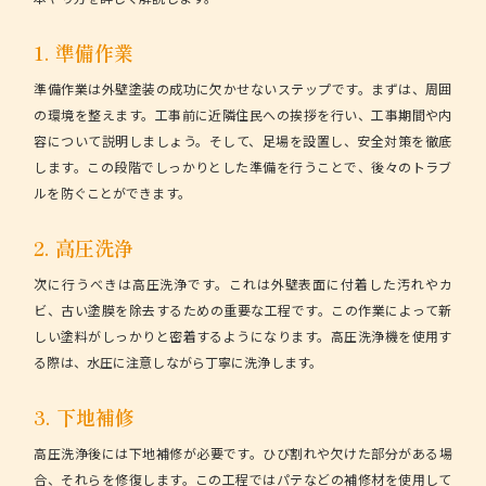
1. 準備作業
準備作業
は外壁塗装の成功に欠かせないステップです。まずは、周囲
の環境を整えます。工事前に近隣住民への挨拶を行い、工事期間や内
容について説明しましょう。そして、足場を設置し、安全対策を徹底
します。この段階でしっかりとした準備を行うことで、後々のトラブ
ルを防ぐことができます。
2. 高圧洗浄
次に行うべきは
高圧洗浄
です。これは外壁表面に付着した汚れやカ
ビ、古い塗膜を除去するための重要な工程です。この作業によって新
しい塗料がしっかりと密着するようになります。高圧洗浄機を使用す
る際は、水圧に注意しながら丁寧に洗浄します。
3. 下地補修
高圧洗浄後には
下地補修
が必要です。ひび割れや欠けた部分がある場
合、それらを修復します。この工程ではパテなどの補修材を使用して