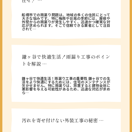
任せ！ …
2026年03月03日
船橋市での雨漏り問題は、地域の多くの住民にとって
大きな悩みです。特に梅雨や台風の季節には、屋根や
外壁からの雨漏りが発生しやすく、迅速かつ確実な対
応が求められます。そこで信頼できる業者として注目
されて…
鎌ヶ谷で快適生活！雨漏り工事のポイン
トを解説 …
2026年02月25日
鎌ヶ谷で快適生活！雨漏り工事の重要性 鎌ヶ谷での生
活をより快適にするためには、住宅のメンテナンスが
欠かせません。特に雨漏りは、放置すると建物全体に
悪影響を与える可能性があるため、迅速な対応が求め
ら…
汚れを寄せ付けない外装工事の秘密 …
2026年01月22日