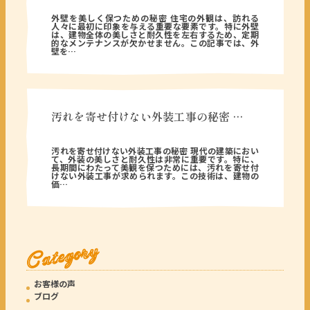
2026年02月28日
外壁を美しく保つための秘密 住宅の外観は、訪れる
人々に最初に印象を与える重要な要素です。特に外壁
は、建物全体の美しさと耐久性を左右するため、定期
的なメンテナンスが欠かせません。この記事では、外
壁を…
汚れを寄せ付けない外装工事の秘密 …
2026年01月22日
汚れを寄せ付けない外装工事の秘密 現代の建築におい
て、外装の美しさと耐久性は非常に重要です。特に、
長期間にわたって美観を保つためには、汚れを寄せ付
けない外装工事が求められます。この技術は、建物の
価…
Category
お客様の声
ブログ