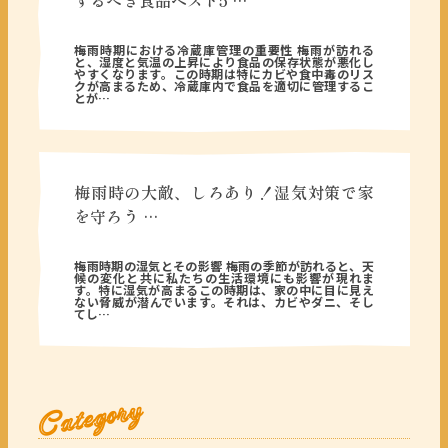
するべき食品ベスト5 …
2025年05月23日
梅雨時期における冷蔵庫管理の重要性 梅雨が訪れる
と、湿度と気温の上昇により食品の保存状態が悪化し
やすくなります。この時期は特にカビや食中毒のリス
クが高まるため、冷蔵庫内で食品を適切に管理するこ
とが…
梅雨時の大敵、しろあり！湿気対策で家
を守ろう …
2025年04月22日
梅雨時期の湿気とその影響 梅雨の季節が訪れると、天
候の変化と共に私たちの生活環境にも影響が現れま
す。特に湿気が高まるこの時期は、家の中に目に見え
ない脅威が潜んでいます。それは、カビやダニ、そし
てし…
Category