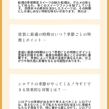
船橋の季節限定スイーツの魅力 船橋は、グルメの街と
して知られ、多くのスイーツファンを魅了していま
す。 四季折々の素材を活かしたスイーツは、その時期
にしか楽しめない特別な味わいがあります。 例えば…
塗装に最適の時期はいつ？季節ごとの特
徴とポイント …
2025年08月29日
塗装に最適の時期はいつ？季節ごとの特徴とポイント
塗装を計画する際、最適な時期を選ぶことは非常に重
要です。 季節によって気温や湿度が異なるため、仕上
がりや耐久性に影響を与える可能性があります。 …
シロアリの季節がやってくる！今すぐで
きる効果的な対策とは？ …
2025年04月22日
シロアリの季節が迫る中で考えるべきこと シロアリ
は、見えないところで私たちの大切な住まいに脅威を
もたらす昆虫です。特に春から夏にかけて、シロアリ