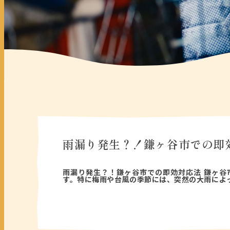
雨漏り発生？！鎌ヶ谷市での即効
2026年02月27日
雨漏り発生？！鎌ヶ谷市での即効対応法 鎌ヶ谷
す。特に梅雨や台風の季節には、突然の大雨によ