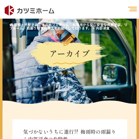
屋根・外壁塗装工事のカツミホーム｜船橋市から安心安全な外壁塗装、リ
フォーム、雨漏り対策の施工をお届けしております。
>
内部浸食
アーカイブ
Archive
気づかないうちに進行⁉︎ 梅雨時の雨漏り