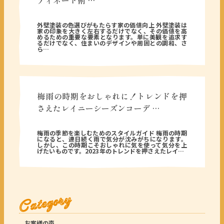
ディネート術 …
2025年05月28日
外壁塗装の色選びがもたらす家の価値向上 外壁塗装は
家の印象を大きく左右するだけでなく、その価値を高
めるための重要な要素となります。単に美観を追求す
るだけでなく、住まいのデザインや周囲との調和、さ
ら…
梅雨の時期をおしゃれに！トレンドを押
さえたレイニーシーズンコーデ …
2025年05月27日
梅雨の季節を楽しむためのスタイルガイド 梅雨の時期
になると、連日続く雨で気分が沈みがちになります。
しかし、この時期こそおしゃれに気を使って気分を上
げたいものです。2023年のトレンドを押さえたレイ…
Category
お客様の声