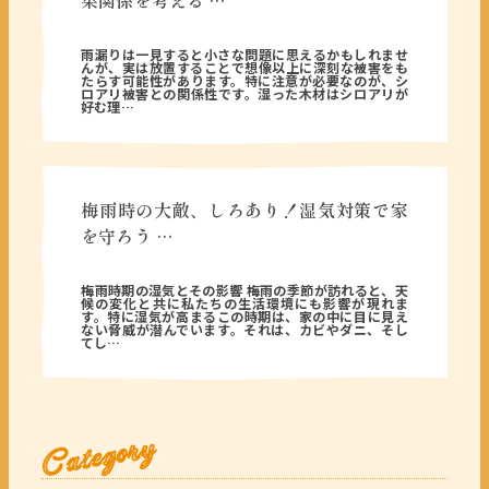
果関係を考える …
2025年04月24日
雨漏りは一見すると小さな問題に思えるかもしれませ
んが、実は放置することで想像以上に深刻な被害をも
たらす可能性があります。特に注意が必要なのが、シ
ロアリ被害との関係性です。湿った木材はシロアリが
好む理…
梅雨時の大敵、しろあり！湿気対策で家
を守ろう …
2025年04月22日
梅雨時期の湿気とその影響 梅雨の季節が訪れると、天
候の変化と共に私たちの生活環境にも影響が現れま
す。特に湿気が高まるこの時期は、家の中に目に見え
ない脅威が潜んでいます。それは、カビやダニ、そし
てし…
Category