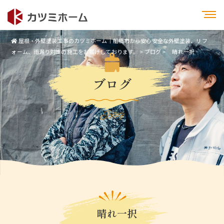
屋根・外壁塗装工事のカツミホーム｜船橋市から安心安全な外壁塗装、リフ
ォーム、雨漏り対策の施工をお届けしております。
>
ブログ
>
晴れ一択
ブログ
Blog
晴れ一択