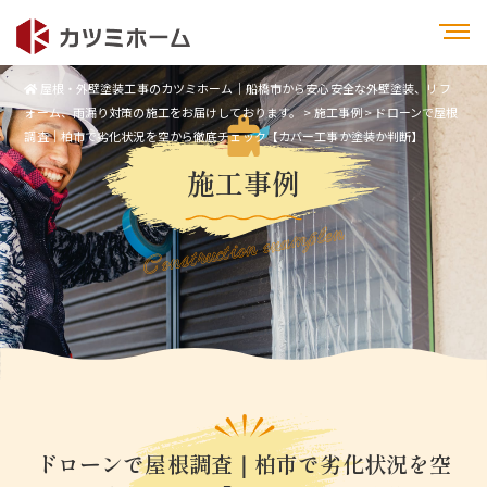
屋根・外壁塗装工事のカツミホーム｜船橋市から安心安全な外壁塗装、リフ
ォーム、雨漏り対策の施工をお届けしております。
>
施工事例
>
ドローンで屋根
調査｜柏市で劣化状況を空から徹底チェック【カバー工事か塗装か判断】
施工事例
Construction examplen
ドローンで屋根調査｜柏市で劣化状況を空