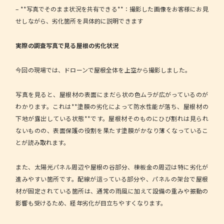
– **写真でそのまま状況を共有できる**：撮影した画像をお客様にお見
せしながら、劣化箇所を具体的に説明できます
実際の調査写真で見る屋根の劣化状況
今回の現場では、ドローンで屋根全体を上空から撮影しました。
写真を見ると、屋根材の表面にまだら状の色ムラが広がっているのが
わかります。これは**塗膜の劣化によって防水性能が落ち、屋根材の
下地が露出している状態**です。屋根材そのものにひび割れは見られ
ないものの、表面保護の役割を果たす塗膜がかなり薄くなっているこ
とが読み取れます。
また、太陽光パネル周辺や屋根の谷部分、棟板金の周辺は特に劣化が
進みやすい箇所です。配線が這っている部分や、パネルの架台で屋根
材が固定されている箇所は、通常の雨風に加えて設備の重みや振動の
影響も受けるため、経年劣化が目立ちやすくなります。