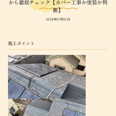
から徹底チェック【カバー工事か塗装か判
断】
2026年07月01日
r
Before
施工ポイント