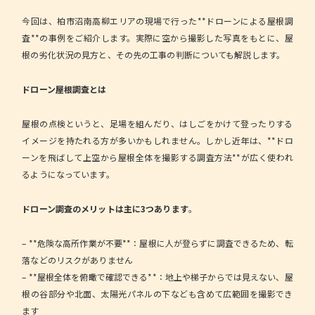
今回は、柏市沼南高柳エリアの現場で行った**ドローンによる屋根調
査**の事例をご紹介します。実際に空から撮影した写真をもとに、屋
根の劣化状況の見方と、その先の工事の判断についても解説します。
ドローン屋根調査とは
屋根の点検というと、足場を組んだり、はしごをかけて登ったりする
イメージを持たれる方が多いかもしれません。しかし近年は、**ドロ
ーンを飛ばして上空から屋根全体を撮影する調査方法**が広く使われ
るようになっています。
ドローン調査のメリットは主に3つあります
。
– **危険な高所作業が不要**：屋根に人が登らずに調査できるため、転
落などのリスクがありません
– **屋根全体を俯瞰で確認できる**：地上や梯子からでは見えない、屋
根の谷部分や北面、太陽光パネルの下なども含めて広範囲を撮影でき
ます