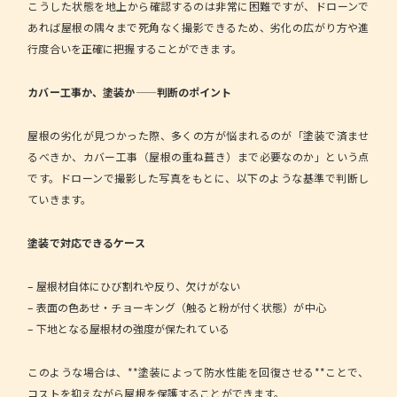
こうした状態を地上から確認するのは非常に困難ですが、ドローンで
あれば屋根の隅々まで死角なく撮影できるため、劣化の広がり方や進
行度合いを正確に把握することができます。
カバー工事か、塗装か——判断のポイント
屋根の劣化が見つかった際、多くの方が悩まれるのが「塗装で済ませ
るべきか、カバー工事（屋根の重ね葺き）まで必要なのか」という点
です。ドローンで撮影した写真をもとに、以下のような基準で判断し
ていきます。
塗装で対応できるケース
– 屋根材自体にひび割れや反り、欠けがない
– 表面の色あせ・チョーキング（触ると粉が付く状態）が中心
– 下地となる屋根材の強度が保たれている
このような場合は、**塗装によって防水性能を回復させる**ことで、
コストを抑えながら屋根を保護することができます。