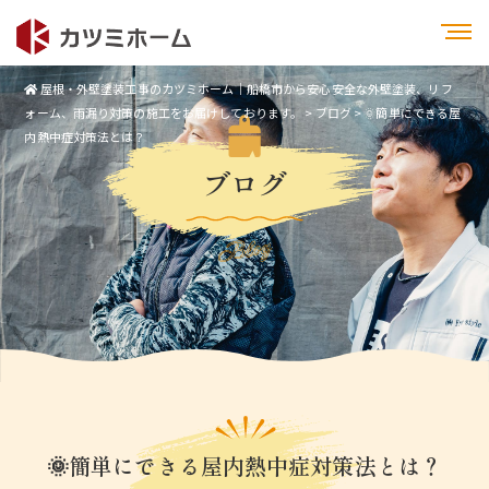
屋根・外壁塗装工事のカツミホーム｜船橋市から安心安全な外壁塗装、リフ
ォーム、雨漏り対策の施工をお届けしております。
>
ブログ
>
🌞簡単にできる屋
内熱中症対策法とは？
ブログ
Blog
🌞簡単にできる屋内熱中症対策法とは？