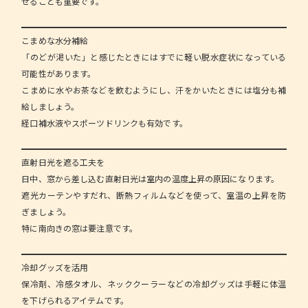
せることも重要です。
こまめな水分補給
「のどが渇いた」と感じたときにはすでに軽い脱水症状になっている
可能性があります。
こまめに水やお茶などを飲むようにし、汗をかいたときには塩分も補
給しましょう。
経口補水液やスポーツドリンクも有効です。
直射日光を遮る工夫を
日中、窓から差し込む直射日光は室内の温度上昇の原因になります。
遮光カーテンやすだれ、断熱フィルムなどを使って、室温の上昇を防
ぎましょう。
特に南向きの窓は要注意です。
冷却グッズを活用
保冷剤、冷感タオル、ネッククーラーなどの冷却グッズは手軽に体温
を下げられるアイテムです。