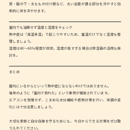
首・脇の下・太ももの付け根など、太い血管が通る部分を冷やすと効
率的に体を冷やせます。
室内でも油断せず温度と湿度をチェック
熱中症は「高温多湿」で起こりやすいため、室温だけでなく湿度も管
理しましょう。
湿度は40～60％程度が目安。湿度が高すぎる場合は除湿器の活用も検
討を。
まとめ
屋内にいるからといって熱中症にならないわけではありません。
毎年のように「室内で倒れた」という事例が報告されています。
エアコンを我慢せず、こまめな水分補給や遮熱対策を行い、体調の変
化には十分注意しましょう。
大切な家族と自分自身を守るためにも、今日からできる対策をぜひ取
り入れてください。