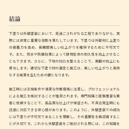
結論
下塗りは外壁塗装において、見過ごされがちな工程でありながら、実
際には非常に重要な役割を果たしています。
下塗りは外壁材と上塗り
の接着力を高め、長期間美しい仕上がりを維持するために不可欠で
す。
また、防水や防錆効果によって建物全体の耐久性を向上させるこ
ともできます。さらに、下地の凹凸を整えることで、美観の向上にも
寄与します。適切な下塗り材の選定と施工は、美しい仕上がりと長持
ちする結果を生むための鍵となります。
施工時には天候条件や清潔な作業環境に注意し、プロフェッショナル
による施工を検討することが推奨されます。専門知識と経験豊富な業
者に依頼することで、高品質な仕上げが保証され、不具合発生時にも
迅速に対応できる安心感があります。このように、外壁塗装での成功
には下塗りが不可欠であることを理解し、その重要性を再認識するこ
とが大切です。これから外壁塗装をご検討される際には、この知識を