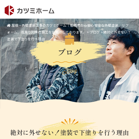
屋根・外壁塗装工事のカツミホーム｜船橋市から安心安全な外壁塗装、リフ
ォーム、雨漏り対策の施工をお届けしております。
>
ブログ
>
絶対に外せない！
塗装で下塗りを行う理由
ブログ
Blog
絶対に外せない！塗装で下塗りを行う理由