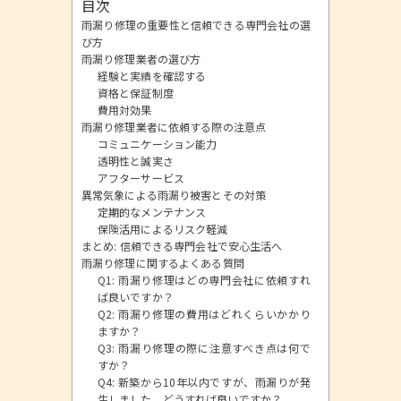
目次
雨漏り修理の重要性と信頼できる専門会社の選
び方
雨漏り修理業者の選び方
経験と実績を確認する
資格と保証制度
費用対効果
雨漏り修理業者に依頼する際の注意点
コミュニケーション能力
透明性と誠実さ
アフターサービス
異常気象による雨漏り被害とその対策
定期的なメンテナンス
保険活用によるリスク軽減
まとめ: 信頼できる専門会社で安心生活へ
雨漏り修理に関するよくある質問
Q1: 雨漏り修理はどの専門会社に依頼すれ
ば良いですか？
Q2: 雨漏り修理の費用はどれくらいかかり
ますか？
Q3: 雨漏り修理の際に注意すべき点は何で
すか？
Q4: 新築から10年以内ですが、雨漏りが発
生しました。どうすれば良いですか？