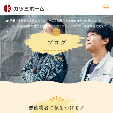
屋根・外壁塗装工事のカツミホーム｜船橋市から安心安全な外壁塗装、リフ
ォーム、雨漏り対策の施工をお届けしております。
>
ブログ
>
悪徳業者に気をつ
けて！
ブログ
Blog
悪徳業者に気をつけて！