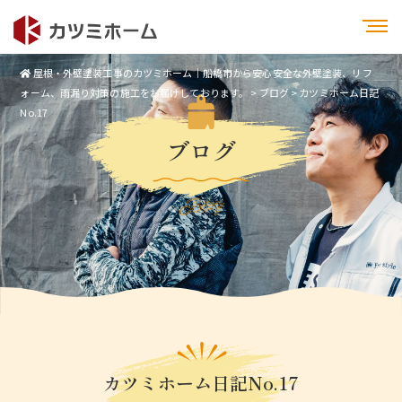
屋根・外壁塗装工事のカツミホーム｜船橋市から安心安全な外壁塗装、リフ
ォーム、雨漏り対策の施工をお届けしております。
>
ブログ
>
カツミホーム日記
No.17
ブログ
Blog
カツミホーム日記No.17