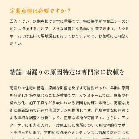
定期点検は必要ですか？
回答：
はい、定期点検は非常に重要です。特に梅雨前や台風シーズン
前には点検することで、大きな被害になる前に対策できます。カツミ
ホームでは無料で現地調査も行っておりますので、お気軽にご相談く
ださい。
結論: 雨漏りの原因特定は専門家に依頼を
雨漏りは住宅の構造に深刻な影響を及ぼす可能性があり、早期に原因
を特定し対策を講じることが重要です。
カツミホーム
では、屋根や外
壁の劣化、施工不良など多岐にわたる要因を的確に診断し、高度な技
術と最新設備で迅速な修理プランを提供します。経験豊富な技術者に
よる詳細な調査と分析により、正確な診断が可能です。さらに、アフ
ターケアにも力を入れ、一度施工した箇所についても継続的なサポー
トを行っています。定期的な点検やメンテナンスは雨漏り防止につな