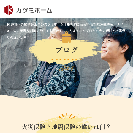
屋根・外壁塗装工事のカツミホーム｜船橋市から安心安全な外壁塗装、リフ
ォーム、雨漏り対策の施工をお届けしております。
>
ブログ
>
火災保険と地震保
険の違いは何？
ブログ
Blog
火災保険と地震保険の違いは何？