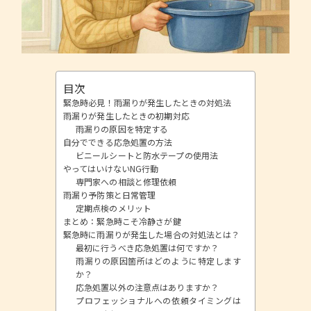
目次
緊急時必見！雨漏りが発生したときの対処法
雨漏りが発生したときの初期対応
雨漏りの原因を特定する
自分でできる応急処置の方法
ビニールシートと防水テープの使用法
やってはいけないNG行動
専門家への相談と修理依頼
雨漏り予防策と日常管理
定期点検のメリット
まとめ：緊急時こそ冷静さが鍵
緊急時に雨漏りが発生した場合の対処法とは？
最初に行うべき応急処置は何ですか？
雨漏りの原因箇所はどのように特定します
か？
応急処置以外の注意点はありますか？
プロフェッショナルへの依頼タイミングは