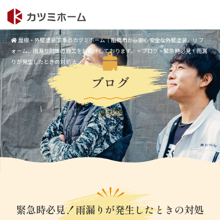
屋根・外壁塗装工事のカツミホーム｜船橋市から安心安全な外壁塗装、リフ
ォーム、雨漏り対策の施工をお届けしております。
>
ブログ
>
緊急時必見！雨漏
りが発生したときの対処法
ブログ
Blog
緊急時必見！雨漏りが発生したときの対処