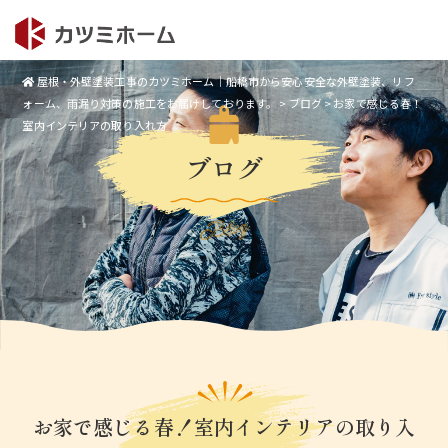
屋根・外壁塗装工事のカツミホーム｜船橋市から安心安全な外壁塗装、リフ
ォーム、雨漏り対策の施工をお届けしております。
>
ブログ
>
お家で感じる春！
室内インテリアの取り入れ方
ブログ
Blog
お家で感じる春！室内インテリアの取り入