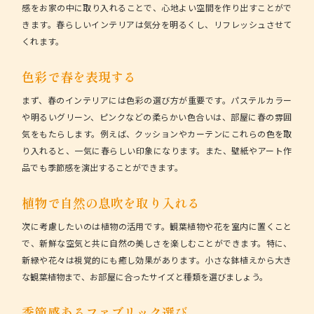
感をお家の中に取り入れることで、心地よい空間を作り出すことがで
きます。
春らしいインテリア
は気分を明るくし、リフレッシュさせて
くれます。
色彩で春を表現する
まず、春のインテリアには
色彩の選び方
が重要です。パステルカラー
や明るいグリーン、ピンクなどの柔らかい色合いは、部屋に春の雰囲
気をもたらします。例えば、クッションやカーテンにこれらの色を取
り入れると、一気に春らしい印象になります。また、壁紙やアート作
品でも季節感を演出することができます。
植物で自然の息吹を取り入れる
次に考慮したいのは
植物の活用
です。観葉植物や花を室内に置くこと
で、新鮮な空気と共に自然の美しさを楽しむことができます。特に、
新緑や花々は視覚的にも癒し効果があります。小さな鉢植えから大き
な観葉植物まで、お部屋に合ったサイズと種類を選びましょう。
季節感あるファブリック選び