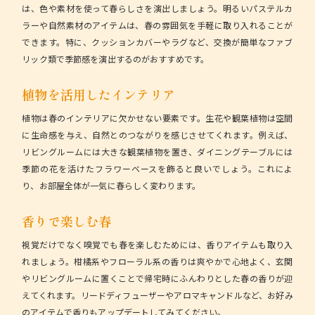
は、色や素材を使って春らしさを演出しましょう。明るいパステルカ
ラーや自然素材のアイテムは、春の雰囲気を手軽に取り入れることが
できます。特に、クッションカバーやラグなど、交換が簡単なファブ
リック類で季節感を演出するのがおすすめです。
植物を活用したインテリア
植物は春のインテリアに欠かせない要素です。生花や観葉植物は空間
に生命感を与え、自然とのつながりを感じさせてくれます。例えば、
リビングルームには大きな観葉植物を置き、ダイニングテーブルには
季節の花を活けたフラワーベースを飾ると良いでしょう。これによ
り、お部屋全体が一気に春らしく変わります。
香りで楽しむ春
視覚だけでなく嗅覚でも春を楽しむためには、香りアイテムも取り入
れましょう。柑橘系やフローラル系の香りは爽やかで心地よく、玄関
やリビングルームに置くことで帰宅時にふんわりとした春の香りが迎
えてくれます。リードディフューザーやアロマキャンドルなど、お好み
のアイテムで香りもアップデートしてみてください。