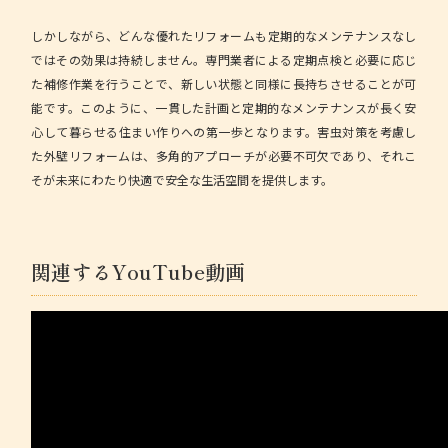
しかしながら、どんな優れたリフォームも定期的なメンテナンスなし
ではその効果は持続しません。専門業者による定期点検と必要に応じ
た補修作業を行うことで、新しい状態と同様に長持ちさせることが可
能です。このように、一貫した計画と定期的なメンテナンスが長く安
心して暮らせる住まい作りへの第一歩となります。害虫対策を考慮し
た外壁リフォームは、多角的アプローチが必要不可欠であり、それこ
そが未来にわたり快適で安全な生活空間を提供します。
関連するYouTube動画