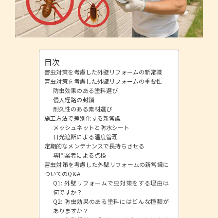
目次
害虫対策を考慮した外壁リフォームの新常識
害虫対策を考慮した外壁リフォームの重要性
防虫効果のある塗料選び
侵入経路の封鎖
耐久性のある素材選び
施工方法で差別化する新常識
メッシュネットと防水シート
日光遮断による温度管理
定期的なメンテナンスで長持ちさせる
専門業者による点検
害虫対策を考慮した外壁リフォームの新常識に
ついてのQ&A
Q1: 外壁リフォームで虫対策をする理由は
何ですか？
Q2: 防虫効果のある塗料にはどんな種類が
ありますか？