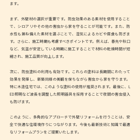
ます。
まず、外壁材の選択が重要です。防虫効果のある素材を使用すること
で、シロアリやその他の害虫から家を守ることが可能です。また、防
水性も兼ね備えた素材を選ぶことで、湿気によるカビや腐食も防ぎま
す。さらに、施工時期も考慮すべきポイントです。例えば、春先や秋口
など、気温が安定している時期に施工することで材料の乾燥時間が短
縮され、施工品質が向上します。
次に、防虫塗料の利用も有効です。これらの塗料は長期間にわたって
効果を発揮し、新築同様の美観を保ちながら害虫から家を守ります。
特に木造住宅では、このような塗料の使用が推奨されます。最後に、L
ED照明など波長を調整した照明器具を採用することで夜間の害虫侵入
も防げます。
このように、多角的なアプローチで外壁リフォームを行うことは、安
全で快適な住環境作りにつながります。今後も最新技術と知識で最適
なリフォームプランをご提案いたします。