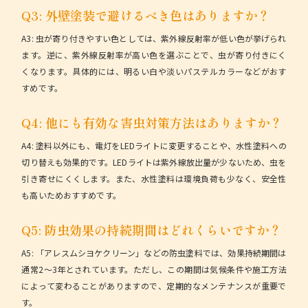
Q3: 外壁塗装で避けるべき色はありますか？
A3:
虫が寄り付きやすい色としては、紫外線反射率が低い色が挙げられ
ます。逆に、紫外線反射率が高い色を選ぶことで、虫が寄り付きにく
くなります。具体的には、明るい白や淡いパステルカラーなどがおす
すめです。
Q4: 他にも有効な害虫対策方法はありますか？
A4:
塗料以外にも、電灯をLEDライトに変更することや、水性塗料への
切り替えも効果的です。LEDライトは紫外線放出量が少ないため、虫を
引き寄せにくくします。また、水性塗料は環境負荷も少なく、安全性
も高いためおすすめです。
Q5: 防虫効果の持続期間はどれくらいですか？
A5:
「アレスムシヨケクリーン」などの防虫塗料では、効果持続期間は
通常2〜3年とされています。ただし、この期間は気候条件や施工方法
によって変わることがありますので、定期的なメンテナンスが重要で
す。