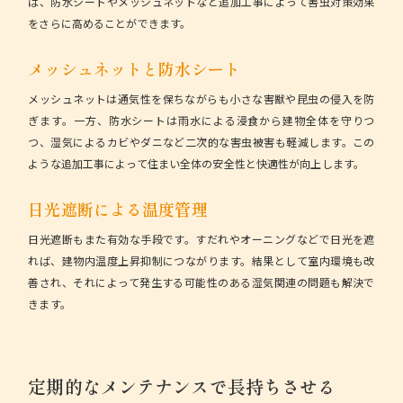
ば、防水シートやメッシュネットなど追加工事によって害虫対策効果
をさらに高めることができます。
メッシュネットと防水シート
メッシュネットは通気性を保ちながらも小さな害獣や昆虫の侵入を防
ぎます。一方、防水シートは雨水による浸食から建物全体を守りつ
つ、湿気によるカビやダニなど二次的な害虫被害も軽減します。この
ような追加工事によって住まい全体の安全性と快適性が向上します。
日光遮断による温度管理
日光遮断もまた有効な手段です。すだれやオーニングなどで日光を遮
れば、建物内温度上昇抑制につながります。結果として室内環境も改
善され、それによって発生する可能性のある湿気関連の問題も解決で
きます。
定期的なメンテナンスで長持ちさせる