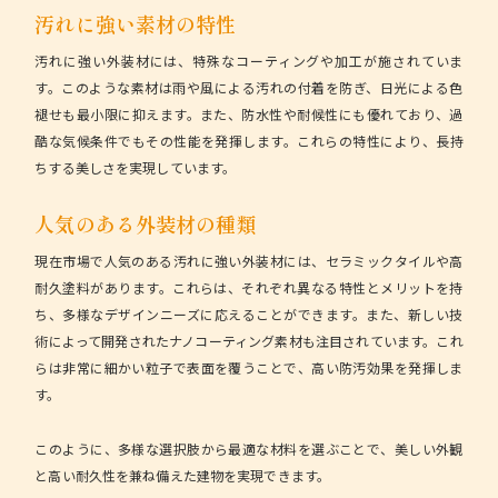
汚れに強い素材の特性
汚れに強い外装材には、特殊なコーティングや加工が施されていま
す。このような素材は雨や風による汚れの付着を防ぎ、日光による色
褪せも最小限に抑えます。また、防水性や耐候性にも優れており、過
酷な気候条件でもその性能を発揮します。これらの特性により、
長持
ちする美しさ
を実現しています。
人気のある外装材の種類
現在市場で人気のある汚れに強い外装材には、セラミックタイルや高
耐久塗料があります。これらは、それぞれ異なる特性とメリットを持
ち、多様なデザインニーズに応えることができます。また、新しい技
術によって開発されたナノコーティング素材も注目されています。これ
らは非常に細かい粒子で表面を覆うことで、高い防汚効果を発揮しま
す。
このように、多様な選択肢から最適な材料を選ぶことで、美しい外観
と高い耐久性を兼ね備えた建物を実現できます。