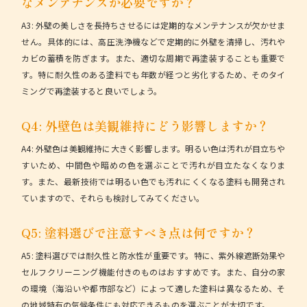
なメンテナンスが必要ですか？
A3: 外壁の美しさを長持ちさせるには定期的なメンテナンスが欠かせま
せん。具体的には、高圧洗浄機などで定期的に外壁を清掃し、汚れや
カビの蓄積を防ぎます。また、適切な周期で再塗装することも重要で
す。特に耐久性のある塗料でも年数が経つと劣化するため、そのタイ
ミングで再塗装すると良いでしょう。
Q4: 外壁色は美観維持にどう影響しますか？
A4: 外壁色は美観維持に大きく影響します。明るい色は汚れが目立ちや
すいため、中間色や暗めの色を選ぶことで汚れが目立たなくなりま
す。また、最新技術では明るい色でも汚れにくくなる塗料も開発され
ていますので、それらも検討してみてください。
Q5: 塗料選びで注意すべき点は何ですか？
A5: 塗料選びでは耐久性と防水性が重要です。特に、紫外線遮断効果や
セルフクリーニング機能付きのものはおすすめです。また、自分の家
の環境（海沿いや都市部など）によって適した塗料は異なるため、そ
の地域特有の気候条件にも対応できるものを選ぶことが大切です。