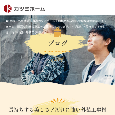
屋根・外壁塗装工事のカツミホーム｜船橋市から安心安全な外壁塗装、リフ
ォーム、雨漏り対策の施工をお届けしております。
>
ブログ
>
長持ちする美し
さ！汚れに強い外装工事材料
ブログ
Blog
長持ちする美しさ！汚れに強い外装工事材