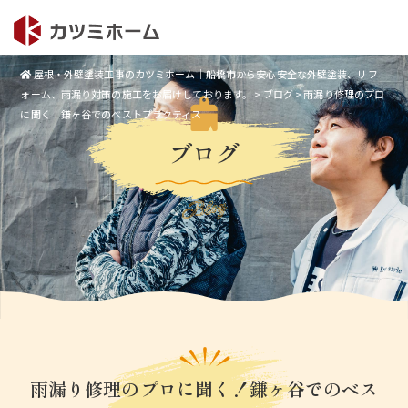
屋根・外壁塗装工事のカツミホーム｜船橋市から安心安全な外壁塗装、リフ
ォーム、雨漏り対策の施工をお届けしております。
>
ブログ
>
雨漏り修理のプロ
に聞く！鎌ヶ谷でのベストプラクティス
ブログ
Blog
雨漏り修理のプロに聞く！鎌ヶ谷でのベス