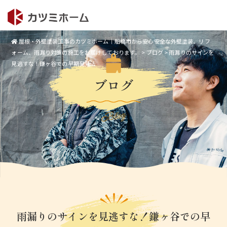
屋根・外壁塗装工事のカツミホーム｜船橋市から安心安全な外壁塗装、リフ
ォーム、雨漏り対策の施工をお届けしております。
>
ブログ
>
雨漏りのサインを
見逃すな！鎌ヶ谷での早期発見法
ブログ
Blog
雨漏りのサインを見逃すな！鎌ヶ谷での早