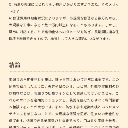
Q: 雨漏り修理にはどれくらい費用がかかりますか？また、そのメリッ
トは？
A: 修理費用は被害状況によりますが、小規模な修理なら数万円から、
大規模な工事になると数十万円以上になることもあります。しかし、
早めに対応することで建物全体へのダメージを防ぎ、長期間快適な住
環境を維持できますので、結果として大きな節約につながります。
結論
雨漏りの早期発見と対策は、鎌ヶ谷市において非常に重要です。この
記事で紹介したように、
天井や壁のシミ、カビ臭、外壁や屋根材のひ
び割れ
などは、雨漏りの初期サインとして見逃してはいけません。こ
れらのサインを定期的にチェックし、異常を感じたらすぐに専門業者
へ相談することが大切です。また、防水工事や定期点検といったメン
テナンスを怠らないことで、大規模な修理を防ぎ、住まいの安全性を
保てます。信頼できる業者選びも重要であり、口コミや実績を参考に
最適なパートナーを見つけましょう。最終的には、このような取り組