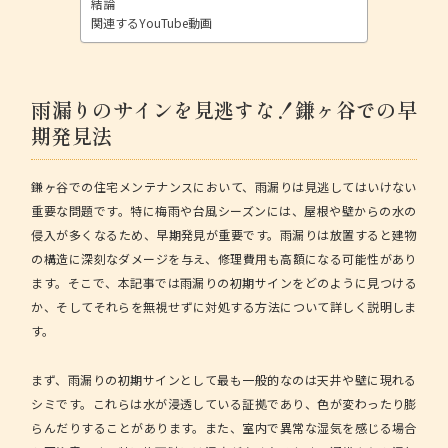
結論
関連するYouTube動画
雨漏りのサインを見逃すな！鎌ヶ谷での早
期発見法
鎌ヶ谷での住宅メンテナンスにおいて、雨漏りは見逃してはいけない
重要な問題です。特に梅雨や台風シーズンには、屋根や壁からの水の
侵入が多くなるため、早期発見が重要です。雨漏りは放置すると建物
の構造に深刻なダメージを与え、修理費用も高額になる可能性があり
ます。そこで、本記事では
雨漏りの初期サイン
をどのように見つける
か、そしてそれらを無視せずに対処する方法について詳しく説明しま
す。
まず、雨漏りの初期サインとして最も一般的なのは天井や壁に現れる
シミです。これらは水が浸透している証拠であり、色が変わったり膨
らんだりすることがあります。また、室内で異常な湿気を感じる場合