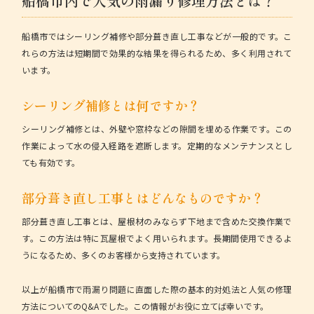
船橋市内で人気の雨漏り修理方法とは？
船橋市ではシーリング補修や部分葺き直し工事などが一般的です。こ
れらの方法は短期間で効果的な結果を得られるため、多く利用されて
います。
シーリング補修とは何ですか？
シーリング補修とは、外壁や窓枠などの隙間を埋める作業です。この
作業によって水の侵入経路を遮断します。
定期的なメンテナンスとし
ても有効です。
部分葺き直し工事とはどんなものですか？
部分葺き直し工事とは、屋根材のみならず下地まで含めた交換作業で
す。この方法は特に瓦屋根でよく用いられます。
長期間使用できるよ
うになるため、多くのお客様から支持されています。
以上が船橋市で雨漏り問題に直面した際の基本的対処法と人気の修理
方法についてのQ&Aでした。この情報がお役に立てば幸いです。