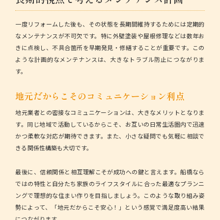
一度リフォームした後も、その状態を長期間維持するためには定期的
なメンテナンスが不可欠です。特に外壁塗装や屋根修理などは数年お
きに点検し、不具合箇所を早期発見・修繕することが重要です。この
ような計画的なメンテナンスは、大きなトラブル防止につながりま
す。
地元だからこそのコミュニケーション利点
地元業者との密接なコミュニケーションは、大きなメリットとなりま
す。同じ地域で活動しているからこそ、お互いの日常生活圏内で迅速
かつ柔軟な対応が期待できます。また、小さな疑問でも気軽に相談で
きる関係性構築も大切です。
最後に、
信頼関係と相互理解
こそが成功への鍵と言えます。船橋なら
ではの特性と自分たち家族のライフスタイルに合った最適なプランニ
ングで理想的な住まい作りを目指しましょう。このような取り組み姿
勢によって、「地元だからこそ安心！」という感覚で満足度高い結果
につながります。