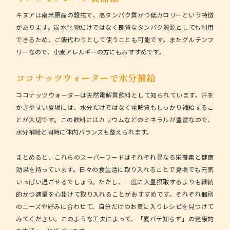
キヌアは南米原産の穀物で、高タンパク質かつ低カロリーという特徴
があります。炭水化物だけではなく良質なタンパク質源としても利用
できるため、ご飯代わりとして使うことも可能です。またグルテンフ
リーなので、小麦アレルギーの方にもおすすめです。
ココナッツウォーターで水分補給
ココナッツウォーターは天然電解質飲料として知られています。汗を
かきやすい夏場には、水分だけではなく電解質もしっかり補給するこ
とが大切です。この飲料にはカリウムなどのミネラルが豊富なので、
水分補給と同時に体内バランスも整えられます。
まとめると
、これらのスーパーフードはそれぞれ異なる栄養素と健康
効果を持っています。日々の食生活に取り入れることで夏場でも元気
いっぱい過ごせるでしょう。ただし、一度に大量摂取するよりも継続
的かつ適量を心掛けて取り入れることがおすすめです。それぞれ個別
のニーズや好みに合わせて、自分だけのお気に入りレシピを見つけて
みてください。このような工夫によって、「夏バテ知らず」の健康的