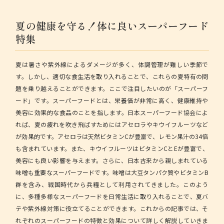
夏の健康を守る！体に良いスーパーフード
特集
夏は暑さや紫外線によるダメージが多く、体調管理が難しい季節で
す。しかし、適切な食生活を取り入れることで、これらの夏特有の問
題を乗り越えることができます。ここで注目したいのが「スーパーフ
ード」です。スーパーフードとは、栄養価が非常に高く、健康維持や
美容に効果的な食品のことを指します。日本スーパーフード協会によ
れば、夏の疲れを吹き飛ばすためにはアセロラやキウイフルーツなど
が効果的です。アセロラは天然ビタミンCが豊富で、レモン果汁の34倍
も含まれています。また、キウイフルーツはビタミンCとEが豊富で、
美容にも良い影響を与えます。さらに、日本古来から親しまれている
味噌も重要なスーパーフードです。味噌は大豆タンパク質やビタミンB
群を含み、戦国時代から兵糧として利用されてきました。このよう
に、多種多様なスーパーフードを日常生活に取り入れることで、夏バ
テや紫外線対策に役立てることができます。これからの記事では、そ
れぞれのスーパーフードの特徴と効果について詳しく解説していきま